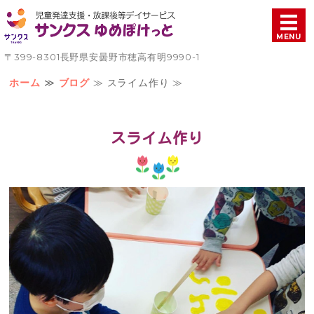
児童発達支援・放課後等
MENU
〒399-8301長野県安曇野市穂高有明9990-1
ホーム
ホーム
≫
ブログ
≫ スライム作り ≫
療育について
スライム作り
ご利用案内
施設概要
お問い合わせ