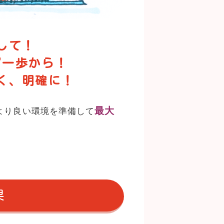
して！
ず一歩から！
く、明確に！
最大
より良い環境を準備して
果