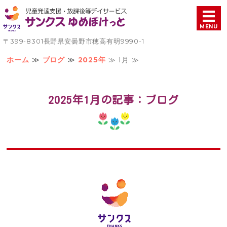
児童発達支援・放課後等
MENU
〒399-8301長野県安曇野市穂高有明9990-1
ホーム
ホーム
≫
ブログ
≫
2025年
≫ 1月 ≫
療育について
2025年1月の記事：ブログ
ご利用案内
施設概要
お問い合わせ