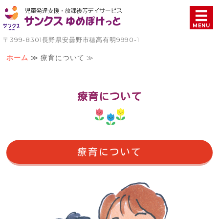
児童発達支援・放課後等
MENU
〒399-8301長野県安曇野市穂高有明9990-1
ホーム
ホーム
≫ 療育について ≫
療育について
療育について
ご利用案内
施設概要
お問い合わせ
療育について