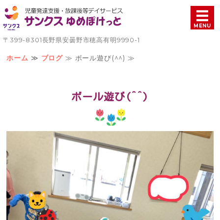
児童発達支援・放課後等
MENU
〒399-8301長野県安曇野市穂高有明9990-1
ホーム
ホーム
≫
ブログ
≫ ボール遊び(^^) ≫
療育について
ボール遊び(^^)
ご利用案内
施設概要
お問い合わせ