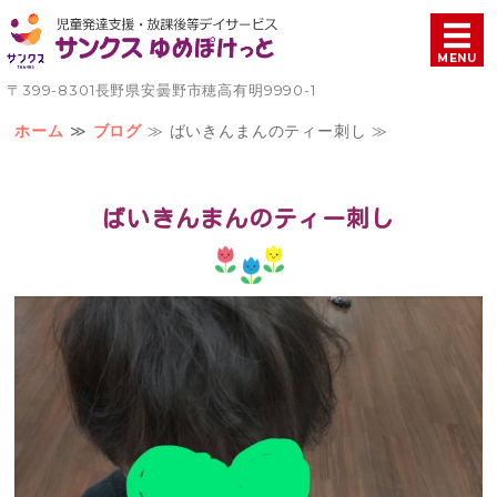
児童発達支援・放課後等
MENU
〒399-8301長野県安曇野市穂高有明9990-1
ホーム
ホーム
≫
ブログ
≫ ばいきんまんのティー刺し ≫
療育について
ばいきんまんのティー刺し
ご利用案内
施設概要
お問い合わせ