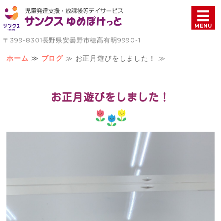
児童発達支援・放課後等
MENU
〒399-8301長野県安曇野市穂高有明9990-1
ホーム
ホーム
≫
ブログ
≫ お正月遊びをしました！ ≫
療育について
お正月遊びをしました！
ご利用案内
施設概要
お問い合わせ